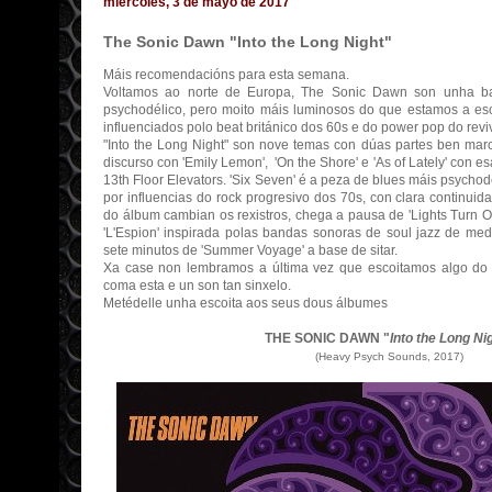
miércoles, 3 de mayo de 2017
The Sonic Dawn "Into the Long Night"
Máis recomendacións para esta semana.
Voltamos ao norte de Europa, The Sonic Dawn son unha 
psychodélico, pero moito máis luminosos do que estamos a esc
influenciados polo beat británico dos 60s e do power pop do reviv
"Into the Long Night" son nove temas con dúas partes ben marc
discurso con
'Emily Lemon', 'On the Shore' e 'As of Lately' con e
13th Floor Elevators.
'Six Seven' é a peza de blues máis psychod
por influencias do rock progresivo dos 70s, con
clara
continuida
do álbum cambian os rexistros, chega a
pausa de 'Lights Turn O
'L'Espion' inspirada polas bandas sonoras de soul jazz de me
sete minutos de 'Summer Voyage' a base de sitar.
Xa case non lembramos a última vez que escoitamos algo do 
coma esta e un son tan sinxelo.
Metédelle unha escoita aos seus dous álbumes
THE SONIC DAWN "
Into the Long Ni
(Heavy Psych Sounds
, 2017)