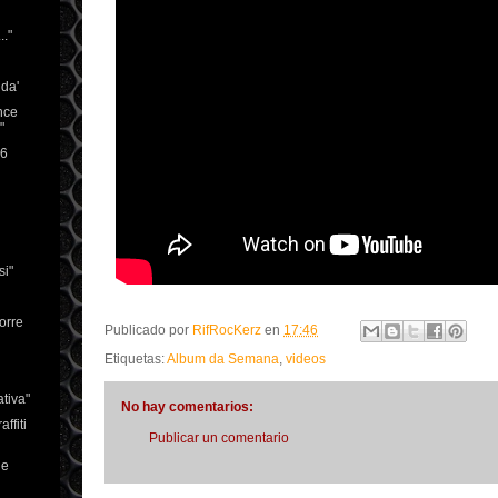
.."
da'
nce
"
16
si"
orre
Publicado por
RifRocKerz
en
17:46
Etiquetas:
Album da Semana
,
videos
tiva"
No hay comentarios:
ffiti
Publicar un comentario
he