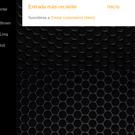
Entrada más reciente
Inicio
ental
Suscribirse a:
Enviar comentarios (Atom)
r Brown
 Long
oll