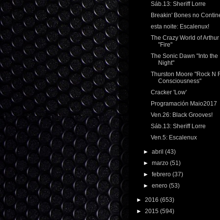
Sáb.13: Sheriff Lorre
Breakin' Bones no Contin
esta noite: Escalenux!
The Crazy World of Arthu
"Fire"
The Sonic Dawn "Into the
Night"
Thurston Moore "Rock N R
Consciousness"
Cracker 'Low'
Programación Maio2017
Ven.26: Black Grooves!
Sáb.13: Sheriff Lorre
Ven.5: Escalenux
►
abril
(43)
►
marzo
(51)
►
febrero
(37)
►
enero
(53)
►
2016
(653)
►
2015
(594)