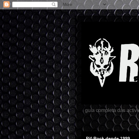
guía completa das activ
Rif-Rock dende 1999