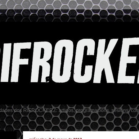
idades dos RIFROCKERZ: artigos, programacións, sesións, conce