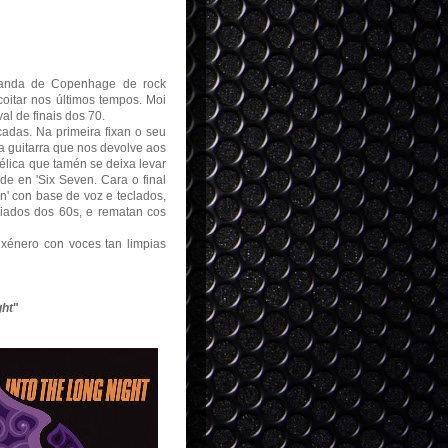
banda de Copenhage de rock
oitar nos últimos tempos. Moi
al de finais dos 70.
adas. Na primeira fixan o seu
sa guitarra que nos devolve aos
élica que tamén se deixa levar
de en 'Six Seven. Cara o final
n' con base de voz e teclados,
diados dos 60s, e rematan cos
xénero con voces tan limpias
ght
"