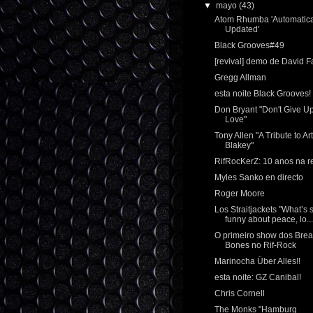
▼
mayo
(43)
Atom Rhumba 'Automatica
Updated'
Black Grooves#49
[revival] demo de David F
Gregg Allman
esta noite Black Grooves!
Don Bryant "Don't Give U
Love"
Tony Allen "A Tribute to Art
Blakey"
RifRocKerZ: 10 anos na r
Myles Sanko en directo
Roger Moore
Los Straitjackets "What’s 
funny about peace, lo...
O primeiro show dos Brea
Bones no Rif-Rock
Marinocha Über Alles!!
esta noite: GZ Canibal!
Chris Cornell
The Monks "Hamburg