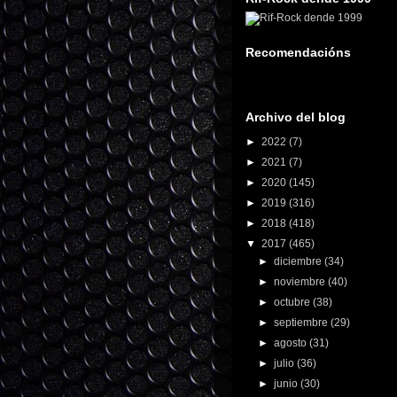
Recomendacións
Archivo del blog
►
2022
(7)
►
2021
(7)
►
2020
(145)
►
2019
(316)
►
2018
(418)
▼
2017
(465)
►
diciembre
(34)
►
noviembre
(40)
►
octubre
(38)
►
septiembre
(29)
►
agosto
(31)
►
julio
(36)
►
junio
(30)