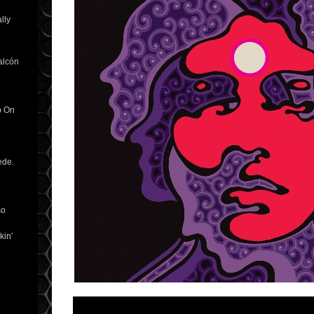
lly
alcón
p On
ede.
so
kin'