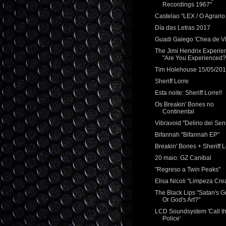
Recordings 1967"
Castelao "LEX / O Agrario.
Día das Letras 2017
Guadi Galego 'Chea de Vi
The Jimi Hendrix Experie
"Are You Experienced?
Tim Holehouse 15/05/20
Sheriff Lorre
Esta noite: Sheriff Lorre!!
Os Breakin' Bones no
Continental
Vibravoid "Delirio dei Sen
Bifannah "Bifannah EP"
Breakin' Bones + Sheriff L
20 maio: GZ Canibal
"Regreso a Twin Peaks"
Elisa Nicoli "Limpeza Crea
The Black Lips "Satan's Gra
Or God's Art?"
LCD Soundsystem 'Call t
Police'